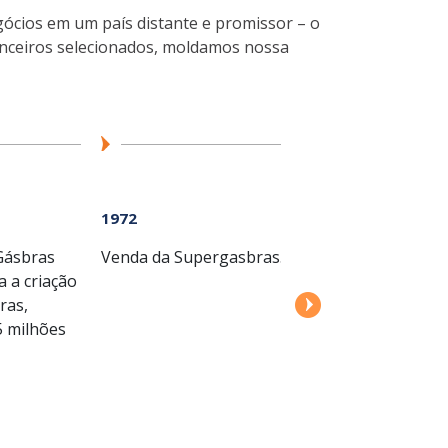
gócios em um país distante e promissor – o
anceiros selecionados, moldamos nossa
1972
1978
Gásbras
Venda da Supergasbras.
Início das operaçõ
 a criação
Aracruz Industrial.
ras,
5 milhões