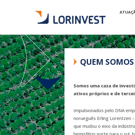
ATUAÇ
QUEM SOMOS
Somos uma casa de invest
ativos próprios e de tercei
Impulsionados pelo DNA em
norueguês Erling Lorentzen –
que mudou o eixo da indústria
hemisfério norte para o sul,