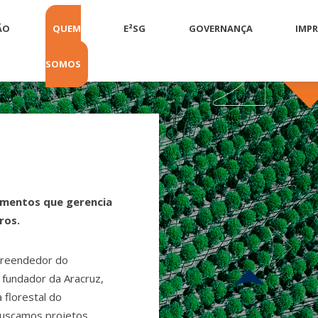
ÃO
QUEM
E²SG
GOVERNANÇA
IMP
SOMOS
imentos que gerencia
ros.
preendedor do
 fundador da Aracruz,
 florestal do
 buscamos projetos