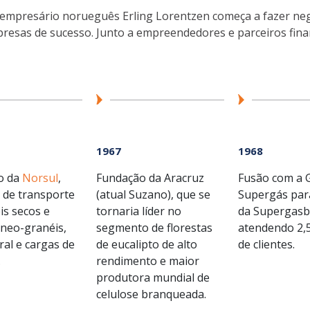
io empresário norueguês Erling Lorentzen começa a fazer ne
presas de sucesso. Junto a empreendedores e parceiros fin
1967
1968
o da
Norsul
,
Fundação da Aracruz
Fusão com a 
 de transporte
(atual Suzano), que se
Supergás para
is secos e
tornaria líder no
da Supergasb
, neo-granéis,
segmento de florestas
atendendo 2,
ral e cargas de
de eucalipto de alto
de clientes​.
.
rendimento e maior
produtora mundial de
celulose branqueada.